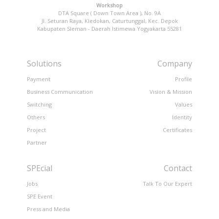
Workshop
DTA Square ( Down Town Area ), No. 9A
Jl. Seturan Raya, Kledokan, Caturtunggal, Kec. Depok
Kabupaten Sleman - Daerah Istimewa Yogyakarta 55281
Solutions
Company
Payment
Profile
Business Communication
Vision & Mission
Switching
Values
Others
Identity
Project
Certificates
Partner
SPEcial
Contact
Jobs
Talk To Our Expert
SPE Event
Press and Media