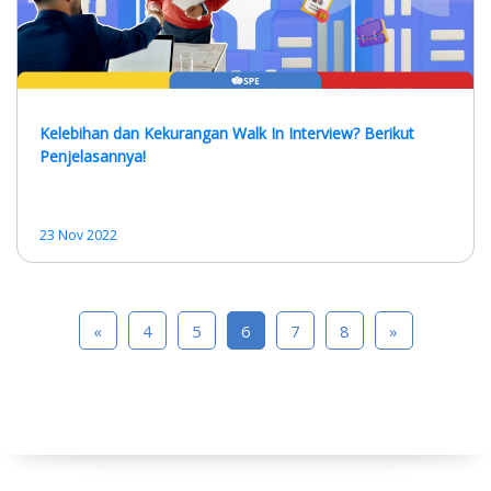
Kelebihan dan Kekurangan Walk In Interview? Berikut
Penjelasannya!
23 Nov 2022
«
4
5
6
7
8
»