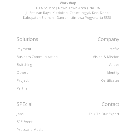
Workshop
DTA Square ( Down Town Area ), No. 9A
Jl. Seturan Raya, Kledokan, Caturtunggal, Kec. Depok
Kabupaten Sleman - Daerah Istimewa Yogyakarta 55281
Solutions
Company
Payment
Profile
Business Communication
Vision & Mission
Switching
Values
Others
Identity
Project
Certificates
Partner
SPEcial
Contact
Jobs
Talk To Our Expert
SPE Event
Press and Media