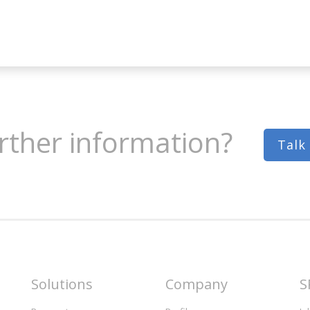
rther information?
Talk
Solutions
Company
S