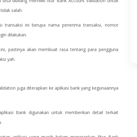
i bisa dibilang memiliki fitur Bank Account Validation untuk
tidak salah.
asi transaksi ini berupa nama penerima transaksi, nomor
gin dilakukan.
 ini, pastinya akan membuat rasa tentang para pengguna
aksi yah.
 Validation juga diterapkan ke aplikasi bank yang kegunaannya
plikasi Bank digunakan untuk memberikan detail terkait
.
bagian aplikasi yang masih belum menerapkan fitur Bank