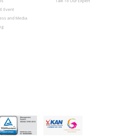
bs
Talk To Our Expert
E Event
ess and Media
og